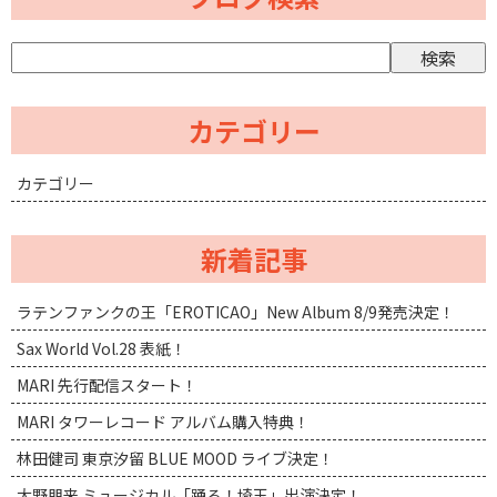
カテゴリー
カテゴリー
新着記事
ラテンファンクの王「EROTICAO」New Album 8/9発売決定！
Sax World Vol.28 表紙！
MARI 先行配信スタート！
MARI タワーレコード アルバム購入特典！
林田健司 東京汐留 BLUE MOOD ライブ決定！
大野朋来 ミュージカル「踊る！埼玉」出演決定！