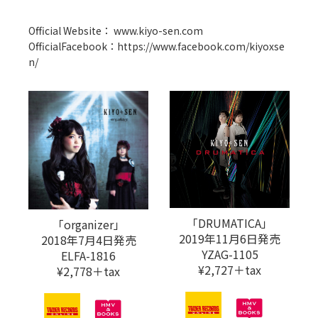
Official Website：
www.kiyo-sen.com
OfficialFacebook：
https://www.facebook.com/kiyoxse
n/
「DRUMATICA」
「organizer」
2019年11月6日発売
2018年7月4日発売
YZAG-1105
ELFA-1816
¥2,727＋tax
¥2,778＋tax