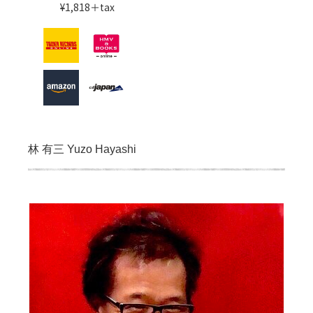
¥1,818＋tax
林 有三 Yuzo Hayashi