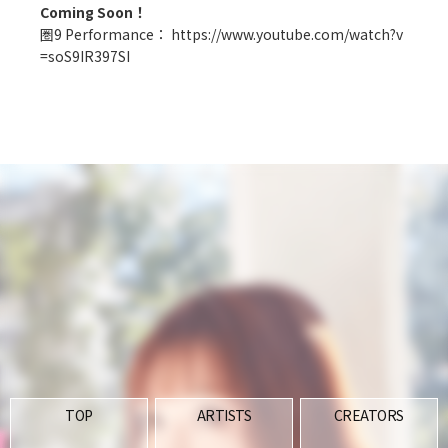
Coming Soon！
圏9 Performance：
https://www.youtube.com/watch?v
=soS9IR397SI
TOP
ARTISTS
CREATORS