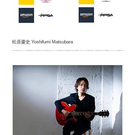
松原慶史 Yoshifumi Matsubara