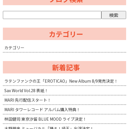
カテゴリー
カテゴリー
新着記事
ラテンファンクの王「EROTICAO」New Album 8/9発売決定！
Sax World Vol.28 表紙！
MARI 先行配信スタート！
MARI タワーレコード アルバム購入特典！
林田健司 東京汐留 BLUE MOOD ライブ決定！
大野朋来 ミュージカル「踊る！埼玉」出演決定！